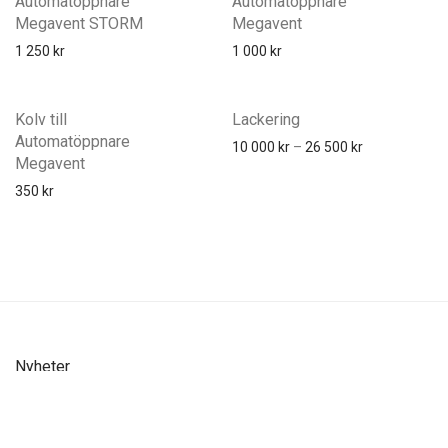
Automatöppnare
Automatöppnare
Megavent STORM
Megavent
1 250
kr
1 000
kr
Kolv till
Lackering
Automatöppnare
10 000
kr
–
26 500
kr
Megavent
350
kr
Nyheter
Priser och växthus
7 mars, 2022