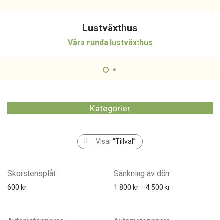
Lustväxthus
Våra runda lustväxthus
Kategorier
Visar
“Tillval”
Skorstensplåt
Sänkning av dörr
600
kr
1 800
kr
–
4 500
kr